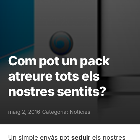
Com pot un pack
atreure tots els
nostres sentits?
maig 2, 2016
Categoria:
Notícies
Un simple envàs pot
seduir
els nostres